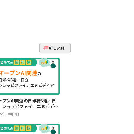
新しい順
ープンAI関連の日米株3選／日
、ショッピファイ、エヌビディ
25年10月8日