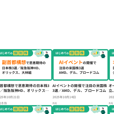
首都構想で恩恵期待の日本株3
AIイベントの開催で注目の米国株
オ
／阪急阪神HD、オリックス、
3選／AMD、デル、ブロードコム
立
林組
ア
025年10月21日
2025年10月14日
20
日本株
#
AI
#
AI