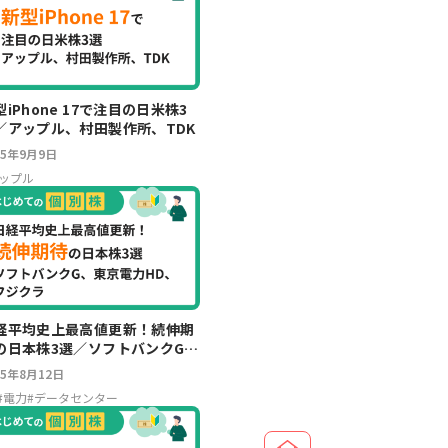
型iPhone 17で注目の日米株3
／アップル、村田製作所、TDK
25年9月9日
ップル
経平均史上最高値更新！続伸期
の日本株3選／ソフトバンクG、
京電力HD、フジクラ
25年8月12日
#
電力
#
データセンター