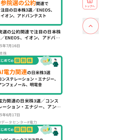
院選の公約関連で注目の日本株
選／ENEOS、イオン、アドバン
スト
25年7月16日
本株
I電力関連の日米株3選／コンス
レーション・エナジー、アンフ
ノール、明電舎
25年6月17日
#
データセンター
#
電力