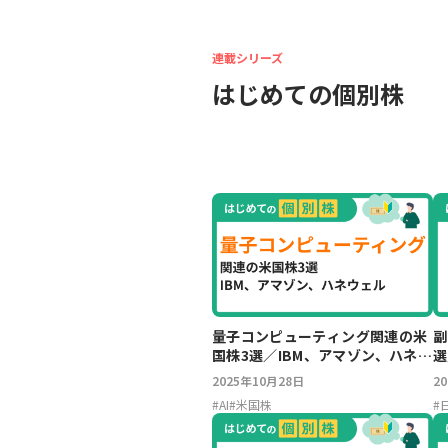
連載シリーズ
はじめての個別株
量子コンピューティング関連の米
副
国株3選／IBM、アマゾン、ハネウ
選
ェル
大
2025年10月28日
2
#
AI
#
米国株
#