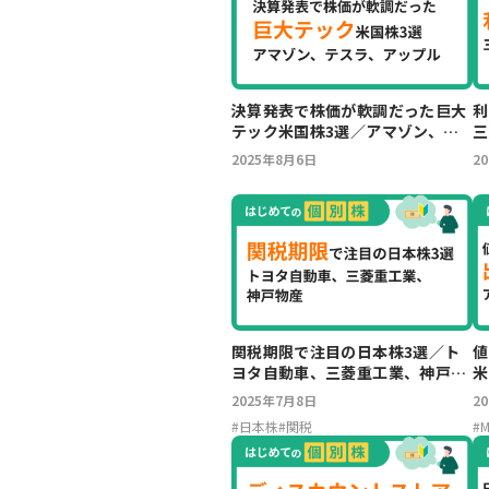
決算発表で株価が軟調だった巨大
利
テック米国株3選／アマゾン、テ
三
スラ、アップル
ス
2025年8月6日
2
関税期限で注目の日本株3選／ト
値
ヨタ自動車、三菱重工業、神戸物
米
産
ア
2025年7月8日
2
#
日本株
#
関税
#
M