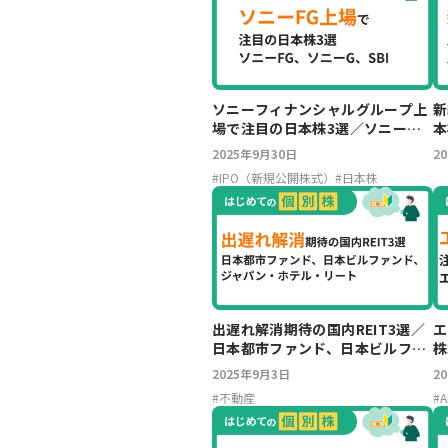
ソニーフィナンシャルグループ上
新
場で注目の日本株3選／ソニー
本
FG、ソニーG、SBI
日
2025年9月30日
2
#
IPO（新規公開株式）
#
日本株
出遅れ解消期待の国内REIT3選／
エ
日本都市ファンド、日本ビルファ
株
ンド、ジャパン・ホテル・リート
ロ
2025年9月3日
2
#
不動産
#
A