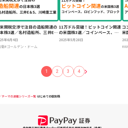
米関税交渉で注目の造船関連の
11万ドル突破！ビットコイン関連
コ
本株3選／名村造船所、三井E＆
の米国株3選／コインベース、ロ
米
、川崎重工業
ビンフッド、ブロック
フ
025年6月4日
2025年5月28日
20
防衛
#
ゴールデン・ドーム
#
AI
1
2
3
4
／テーマの連載シリーズ一覧
はじめての個別株
金融商品取引業者 PayPay証券株式会社 関東財務局長（金商）