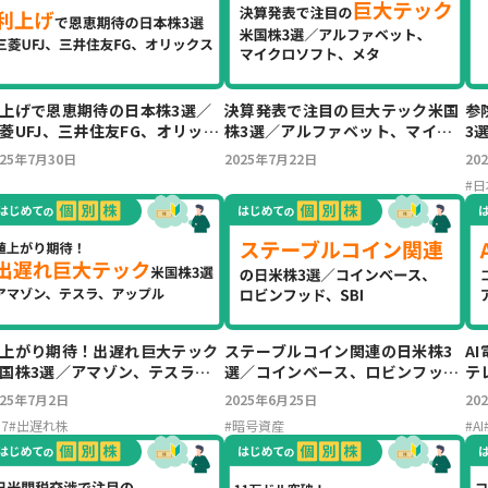
上げで恩恵期待の日本株3選／
決算発表で注目の巨大テック米国
参
菱UFJ、三井住友FG、オリック
株3選／アルファベット、マイク
3
ロソフト、メタ
テ
025年7月30日
2025年7月22日
20
#
日
上がり期待！出遅れ巨大テック
ステーブルコイン関連の日米株3
A
国株3選／アマゾン、テスラ、
選／コインベース、ロビンフッ
テ
ップル
ド、SBI
ェ
025年7月2日
2025年6月25日
20
7
#
出遅れ株
#
暗号資産
#
AI