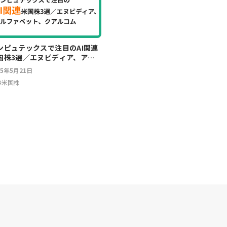
ンピュテックスで注目のAI関連
国株3選／エヌビディア、アル
ァベット、クアルコム
25年5月21日
#
米国株