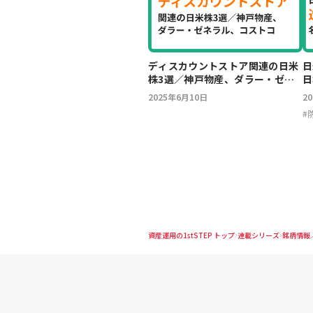
ディスカウントストア関連の日米
日
株3選／神戸物産、ダラー・ゼネ
日
ラル、コストコ
S
2025年6月10日
2
#
資産運用の1stSTEP トップ
連載シリーズ
銘柄情報