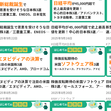
総裁誕生で恩恵を受けそうな日
日経平均が45,000円超で史上最高
新
株3選／三菱重工業、ENEOS、
値を更新！中心的日本株3選／ア
選
本電気
ドバンテスト、トヨタ自動車、三
025年9月22日
2025年9月16日
20
菱重工業
#
日経平均
#
日本株
#
ア
ヌビディアの決算で注目の米国
株価反転期待の米国ソフトウェア
日
3選／エヌビディア、AMD、ブ
株3選／セールスフォース、アト
待
ードコム
ラシアン、アドビ
東
025年8月26日
2025年8月20日
20
I
#
半導体
#
AI
#
ソフトウェア
#
AI