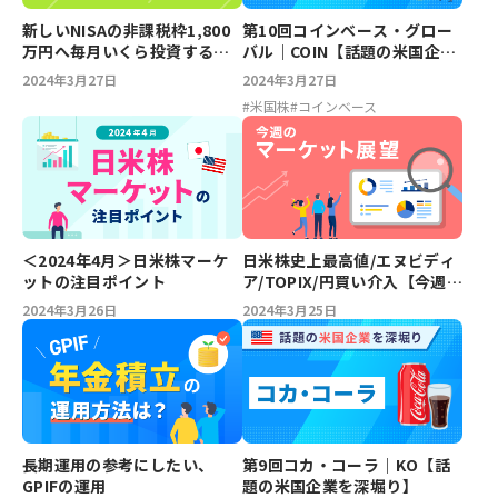
新しいNISAの非課税枠1,800
第10回コインベース・グロー
万円へ毎月いくら投資するの
バル｜COIN【話題の米国企業
がベスト？シミュレーション
を深堀り】
2024年3月27日
2024年3月27日
してみる
#
米国株
#
コインベース
日米株史上最高値/エヌビディ
＜2024年4月＞日米株マーケ
ア/TOPIX/円買い介入【今週の
ットの注目ポイント
マーケット展望】
2024年3月25日
2024年3月26日
長期運用の参考にしたい、
第9回コカ・コーラ｜KO【話
GPIFの運用
題の米国企業を深堀り】