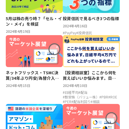
5月は株の売り時？「セル・イ
投資信託で見るべき3つの指標
ン・メイ」を検証
2024年4月16日
2024年4月19日
#
PayPay
#
投資信託
ネットフリックス・TSMC決
【投資相談室】ここから何を
算/34年ぶり円安/為替介入
買えばいいか悩みます。日経
【今週のマーケット展望】
平均4万円でどれも上がってい
2024年4月15日
2024年4月10日
るので…
#
日経平均
#
配当
#
割安株（バリュー株）
#
PBR
#
ROE
#
PER
#
配当利回り
#
相談