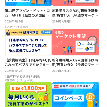
第11回アマゾン・ドット・コ
地政学リスク/CPI/日米決算発
ム｜AMZN【話題の米国企業
表/為替介入【今週のマーケッ
を深堀り】
ト展望】
2024年4月9日
2024年4月8日
#
アマゾン
#
米国株
【投資相談室】日経平均4万円
新年度相場入り/米国利下げ時
これってバブルですか？まだ
期/円買い介入【今週のマーケ
買っても大丈夫でしょうか？
ット展望】
2024年4月2日
2024年4月1日
#
日経平均
#
相談
#
PER
#
PBR
#
割安株（バリュー株）