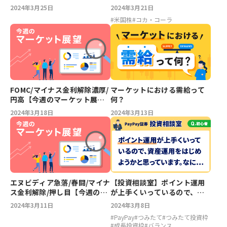
2024年3月25日
2024年3月21日
#
米国株
#
コカ・コーラ
FOMC/マイナス金利解除濃厚/
マーケットにおける需給って
円高【今週のマーケット展
何？
望】
2024年3月18日
2024年3月13日
エヌビディア急落/春闘/マイナ
【投資相談室】ポイント運用
ス金利解除/押し目【今週のマ
が上手くいっているので、資
ーケット展望】
産運用をはじめようかと思っ
2024年3月11日
2024年3月8日
ています。なにか注意点はあ
#
PayPay
#
つみたて
#
つみたて投資枠
りますか？
#
成長投資枠
#
バランス