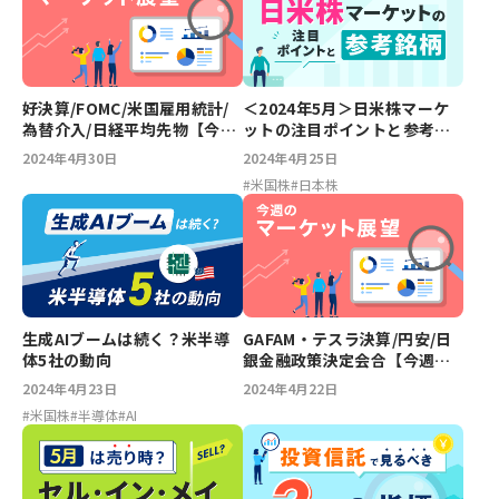
好決算/FOMC/米国雇用統計/
＜2024年5月＞日米株マーケ
為替介入/日経平均先物【今週
ットの注目ポイントと参考銘
のマーケット展望】
柄
2024年4月30日
2024年4月25日
#
米国株
#
日本株
生成AIブームは続く？米半導
GAFAM・テスラ決算/円安/日
体5社の動向
銀金融政策決定会合【今週の
マーケット展望】
2024年4月23日
2024年4月22日
#
米国株
#
半導体
#
AI