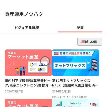
資産運用ノウハウ
ビジュアル解説
記事
新しい順
年内利下げ観測/決算発表ピー
第12回ネットフリックス｜
ク/東京エレクトロン/為替介入
NFLX【話題の米国企業を深堀
【今週のマーケット展望】
り】
2024年5月7日
2024年5月1日
#
ネットフリックス
#
米国株