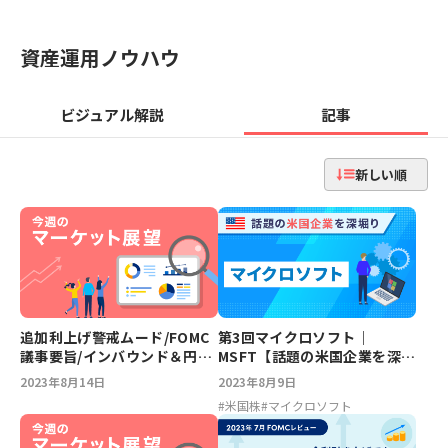
資産運用ノウハウ
ビジュアル解説
記事
新しい順
追加利上げ警戒ムード/FOMC
第3回マイクロソフト｜
議事要旨/インバウンド＆円安
MSFT【話題の米国企業を深堀
【今週のマーケット展望】
り】
2023年8月14日
2023年8月9日
#
米国株
#
マイクロソフト