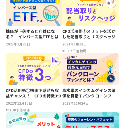
株価が下落すると利益にな
CFD活用術②メリットを活か
る？ インバース型ETFとは
した配当取りとリスクヘッジ
2023年1月23日
2023年1月12日
#
CFD
#
下落相場
CFD活用術①株価下落時も収
高水準のインカムゲインの確
益チャンス！ CFDの特徴3つ
保を目指すバンクローンファ
ンドとは？
2022年12月15日
2022年11月24日
#
CFD
#
下落相場