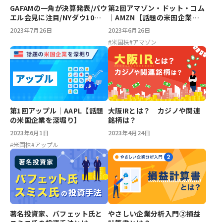
GAFAMの一角が決算発表/パウ
第2回アマゾン・ドット・コム
エル会見に注目/NYダウ10連
｜AMZN【話題の米国企業を
騰【今週のマーケット展望】
深堀り】
2023年7月26日
2023年6月26日
#
米国株
#
アマゾン
第1回アップル｜AAPL【話題
大阪IRとは？ カジノや関連
の米国企業を深堀り】
銘柄は？
2023年6月1日
2023年4月24日
#
米国株
#
アップル
著名投資家、バフェット氏と
やさしい企業分析入門②損益