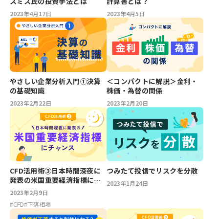
スミス氏の投資手法とは
計算書とは？
2023年4月17日
2023年4月5日
やさしい企業分析入門①決算
＜コンパクトに解説＞金利・
の基礎知識
株価・為替の関係
2023年2月22日
2023年2月20日
CFD活用術③日本時間深夜に
つみたて投信でリスクを分散
発表の米国重要経済指標にチ
2023年1月24日
ャンス
2023年2月9日
#
CFD
#
下落相場