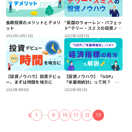
長期投資のメリットとデメリ
“英国のウォーレン・バフェッ
ット
ト"テリー・スミスの投資ノウ
ハウ
2022年10月12日
2022年10月3日
【投資ノウハウ】投資デビュ
【投資ノウハウ】「GDP」
ー、まずは時間を味方に
「米雇用統計」って何？ 経
済指標の見方を解説
2022年4月6日
2022年4月3日
1
9
10
11
12
13