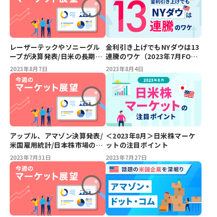
レーザーテックやソニーグル
金利引き上げでもNYダウは13
ープが決算発表/日米の長期金
連騰のワケ（2023年7月FOMC
利上昇/消費者物価指数
レビュー）
2023年8月7日
2023年8月4日
（CPI）、生産者物価指数
（PPI）【今週のマーケット展
望】
アップル、アマゾン決算発表/
＜2023年8月＞日米株マーケ
米国雇用統計/日本株市場の関
ットの注目ポイント
心は決算発表へ【今週のマー
2023年7月31日
2023年7月27日
ケット展望】