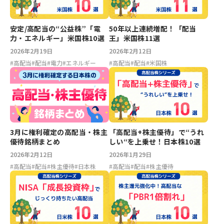
安定/高配当の“公益株”「電
50年以上連続増配！「配当
力・エネルギー」米国株10選
王」米国株11選
2026年2月19日
2026年2月12日
#
高配当
#
配当
#
電力
#
エネルギー
#
高配当
#
配当
#
米国株
3月に権利確定の高配当・株主
「高配当+株主優待」で“うれ
優待銘柄まとめ
しい“を上乗せ！日本株10選
2026年2月12日
2026年1月29日
#
高配当
#
配当
#
株主優待
#
日本株
#
高配当
#
配当
#
株主優待