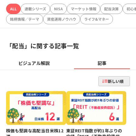
ALL
連載シリーズ
NISA
マーケット情報
配当決算
初心
銘柄情報／テーマ
資産運用ノウハウ
ライフ&マネー
「
配当
」に関する記事一覧
ビジュアル解説
記事
新しい順
株価も堅調な高配当日米株12
東証REIT指数が約1年ぶりの