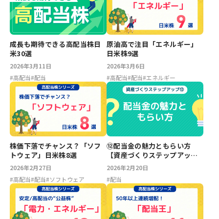
成長も期待できる高配当株日
原油高で注目「エネルギー」
米30選
日米株9選
2026年3月11日
2026年3月6日
#
高配当
#
配当
#
高配当
#
配当
#
エネルギー
株価下落でチャンス？「ソフ
⑫配当金の魅力ともらい方
トウェア」日米株8選
【資産づくりステップアッ
プ】
2026年2月27日
2026年2月20日
#
高配当
#
配当
#
ソフトウェア
#
配当