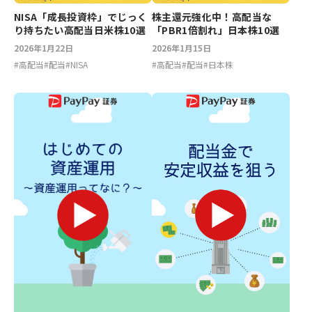
NISA「成長投資枠」でじっく
株主還元強化中！高配当な
り持ちたい高配当日米株10選
「PBR1倍割れ」日本株10選
2026年1月22日
2026年1月15日
#
高配当
#
配当
#
NISA
#
高配当
#
配当
#
日本株