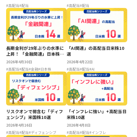
#
高配当
#
配当
#
高配当
#
配当
長期金利が29年ぶりの水準に
「AI関連」の高配当日米株10
上昇！ 「金融関連」日本株14
選
選
2026年4月30日
2026年4月22日
#
高配当
#
配当
#
金融
#
日本株
#
高配当
#
配当
#
AI
リスクオンで弱含む「ディフ
「インフレに強い」+高配当日
ェンシブ」米国株10選
米株10選
2026年4月16日
2026年4月8日
#
高配当
#
配当
#
ディフェンシブ
#
高配当
#
配当
#
インフレ