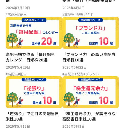
選
安値「REIT（不動産投資信
託）」6選
2026年7月30日
2026年6月8日
#
高配当
#
配当
#
高配当
#
配当
#
REIT
高配当株で作る「毎月配当」
「ブランド力」の高い高配当
カレンダー日米株20選
日米株10選
2026年5月29日
2026年5月22日
#
高配当
#
配当
#
高配当
#
配当
#
ブランド
「逆張り」で注目の高配当日
「株主還元余力」が高そうな
米株10選
高配当日米株10選
2026年5月15日
2026年5月8日