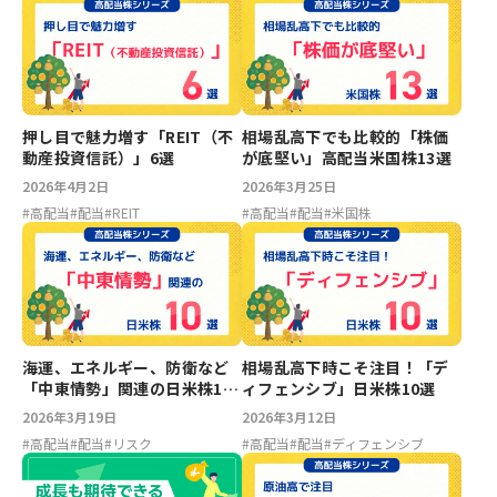
押し目で魅力増す「REIT（不
相場乱高下でも比較的「株価
動産投資信託）」6選
が底堅い」高配当米国株13選
2026年4月2日
2026年3月25日
#
高配当
#
配当
#
REIT
#
高配当
#
配当
#
米国株
海運、エネルギー、防衛など
相場乱高下時こそ注目！「デ
「中東情勢」関連の日米株10
ィフェンシブ」日米株10選
選
2026年3月19日
2026年3月12日
#
高配当
#
配当
#
リスク
#
高配当
#
配当
#
ディフェンシブ