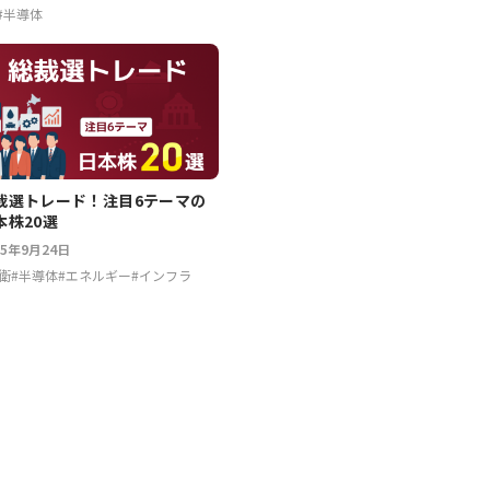
#
半導体
裁選トレード！注目6テーマの
本株20選
25年9月24日
衛
#
半導体
#
エネルギー
#
インフラ