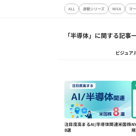
ALL
連載シリーズ
NISA
マ
「
半導体
」に関する記事
ビジュア
注目度高まるAI/半導体関連米国株
N
8選
規