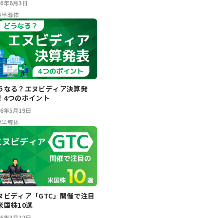
26年6月3日
#
半導体
うなる？エヌビディア決算発
！4つのポイント
26年5月19日
#
半導体
ヌビディア「GTC」開催で注目
米国株10選
26年3月12日