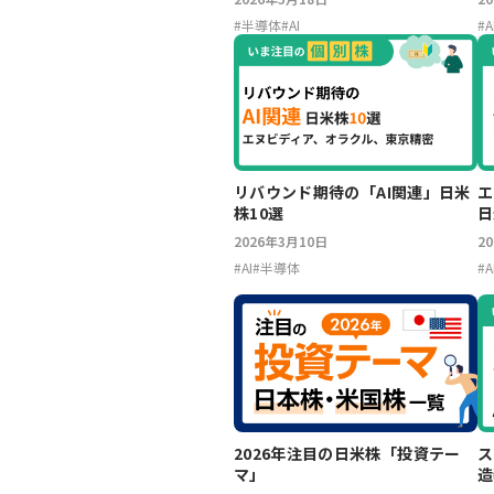
#
半導体
#
AI
#
A
リバウンド期待の「AI関連」日米
エ
株10選
日
2026年3月10日
2
#
AI
#
半導体
#
A
2026年注目の日米株「投資テー
ス
マ」
造