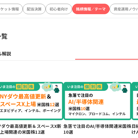
ーケット情報
配当決算
初心者向け
銘柄情報／テーマ
資産運用ノウ
一覧
ル解説
Yダウ最高値更新＆スペースX新
急落で注目のAI/半導体関連米国株
日
上場関連の米国株12選
10選
け