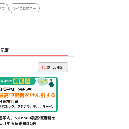
ハウ
ライフ&マネー
記事
新しい順
経平均、S&P500最高値更新を
ん引する日米株12選