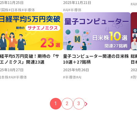
025年11月25日
2025年11月21日
#
AI
米国株
#
日本株
#
半導体
#
AI
#
半導体
経平均5万円突破！期待の「サ
量子コンピューター関連の日米株
総
エノミクス」関連23選
10選＋27銘柄
日
025年10月27日
2025年9月26日
20
日本株
#
AI
#
半導体
#
半導体
#
AI
#
防
1
2
3