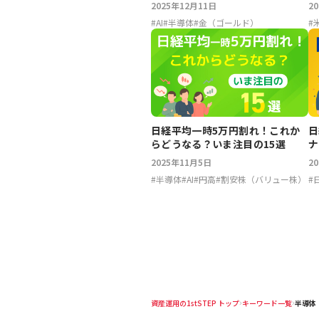
2025年12月11日
2
#
AI
#
半導体
#
金（ゴールド）
#
日経平均一時5万円割れ！これか
日
らどうなる？いま注目の15選
ナ
2025年11月5日
2
#
半導体
#
AI
#
円高
#
割安株（バリュー株）
#
資産運用の1stSTEP トップ
キーワード一覧
半導体