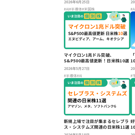
2026年6月25日
2
#
AI
#
半導体
#
米国株
#
A
マイクロン1兆ドル突破、
「
S&P500最高値更新！日米株10選
1
2026年5月27日
2
#
半導体
#
AI
#
新規上場で注目が集まるセレブラ
好
ス・システムズ関連の日米株11選
1
2026年5月18日
2