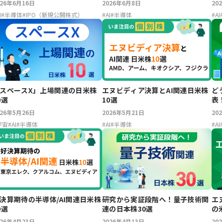
026年6月16日
2026年6月8日
20
I
#
半導体
#
IPO（新規公開株式）
#
AI
#
半導体
#
AI
スペースX」上場関連の日米株
エヌビディア決算とAI関連日米株
ど
0選
10選
表
026年5月26日
2026年5月21日
20
宇宙
#
AI
#
半導体
#
AI
#
半導体
#
AI
決算期待の半導体/AI関連日米株
研究から実証段階へ！量子技術関
エ
0選
連の日本株30選
の
026年4月23日
2026年4月13日
20