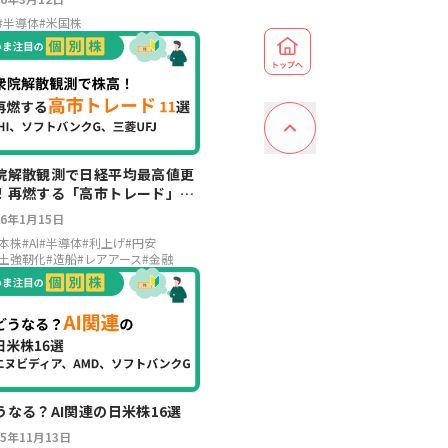
#
半導体
#
米国株
院解散観測で日経平均最高値更
！再燃する「高市トレード」テ
マと関連株11選
26年1月15日
本株
#
AI
#
半導体
#
利上げ
#
円安
土強靭化
#
造船
#
レアアース
#
金融
うなる？AI関連の日米株16選
25年11月13日