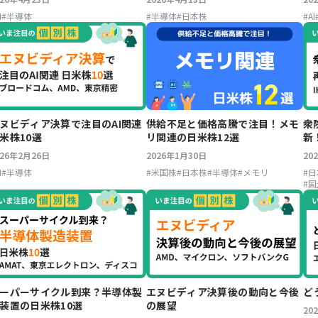
I
#
半導体
#
半導体
#
日本株
#
AI
ヌビディア決算で注目のAI関連
供給不足と価格高騰で注目！メモ
衆
米株10選
リ関連の日米株12選
新
ー
026年2月26日
2026年1月30日
20
I
#
半導体
#
米国株
#
日本株
#
半導体
#
メモリ
#
日
#
国
ーパーサイクル到来？半導体製
エヌビディア決算後の動向と今後
ど
装置の日米株10選
の展望
20