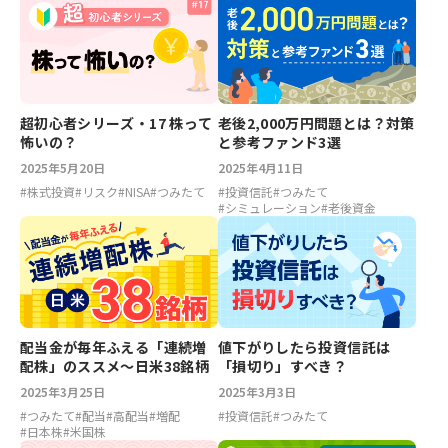
超初心者シリーズ・17 株って
老後2,000万円問題とは？対策
怖いの？
と参考ファンド3選
2025年5月20日
2025年4月11日
#
株式投資
#
リスク
#
NISA
#
つみたて
#
投資信託
#
つみたて
#
シミュレーション
#
老後資金
配当金が毎年ふえる「連続増
値下がりしたら投資信託は
配株」のススメ～日米38銘柄
「損切り」すべき？
2025年3月25日
2025年3月3日
#
つみたて
#
配当
#
高配当
#
増配
#
投資信託
#
つみたて
#
日本株
#
米国株