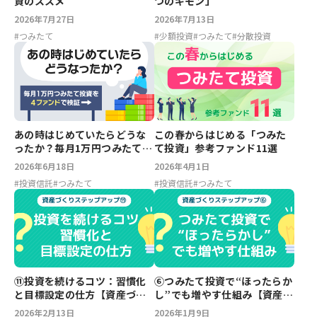
資のススメ
つのギモン」
2026年7月27日
2026年7月13日
#
つみたて
#
少額投資
#
つみたて
#
分散投資
あの時はじめていたらどうな
この春からはじめる「つみた
ったか？毎月1万円つみたて投
て投資」参考ファンド11選
資を4ファンドで検証
2026年6月18日
2026年4月1日
#
投資信託
#
つみたて
#
投資信託
#
つみたて
⑪投資を続けるコツ：習慣化
⑥つみたて投資で“ほったらか
と目標設定の仕方【資産づく
し”でも増やす仕組み【資産づ
りステップアップ】
くりステップアップ】
2026年2月13日
2026年1月9日