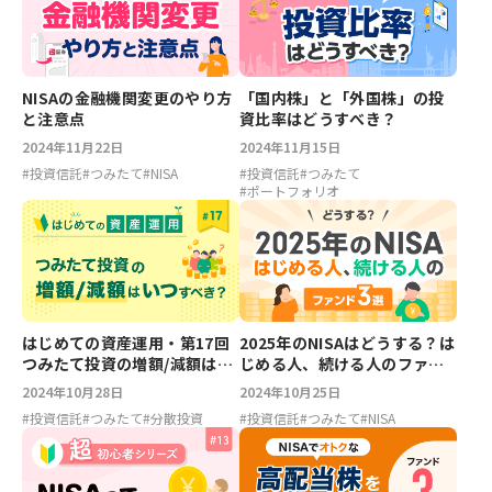
NISAの金融機関変更のやり方
「国内株」と「外国株」の投
と注意点
資比率はどうすべき？
2024年11月22日
2024年11月15日
#
投資信託
#
つみたて
#
NISA
#
投資信託
#
つみたて
#
ポートフォリオ
はじめての資産運用・第17回
2025年のNISAはどうする？は
つみたて投資の増額/減額はい
じめる人、続ける人のファン
つすべき？
ド3選
2024年10月28日
2024年10月25日
#
投資信託
#
つみたて
#
分散投資
#
投資信託
#
つみたて
#
NISA