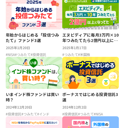
年始からはじめる「投信つみ
エヌビディアに毎月3万円×10
たて」ファンド3選
年つみたてたら2億円以上にな
ってた【米国株つみたてのは
2025年1月20日
2025年1月17日
じめ方】
#
NISA
#
つみたて
#
投資信託
#
つみたて
#
米国株
いまインド株ファンドは買い
ボーナスではじめる投資信託3
時？
選
2024年12月20日
2024年12月2日
#
投資信託
#
つみたて
#
インド
#
投資信託
#
つみたて
#
NISA