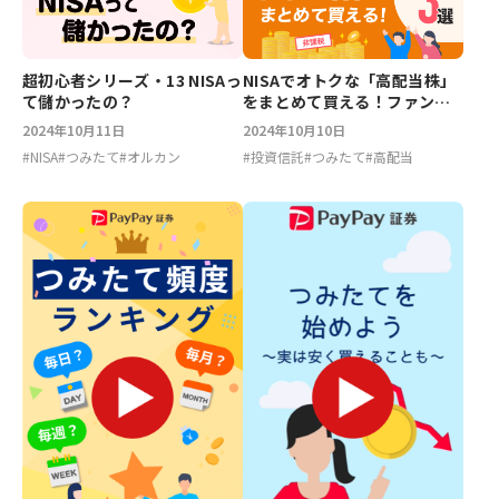
超初心者シリーズ・13 NISAっ
NISAでオトクな「高配当株」
て儲かったの？
をまとめて買える！ファンド3
選
2024年10月11日
2024年10月10日
#
NISA
#
つみたて
#
オルカン
#
投資信託
#
つみたて
#
高配当