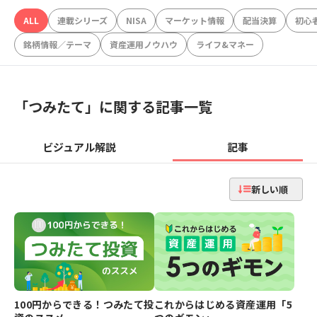
ALL
連載シリーズ
NISA
マーケット情報
配当決算
初心
銘柄情報／テーマ
資産運用ノウハウ
ライフ&マネー
「
つみたて
」に関する記事一覧
ビジュアル解説
記事
新しい順
100円からできる！つみたて投
これからはじめる資産運用「5