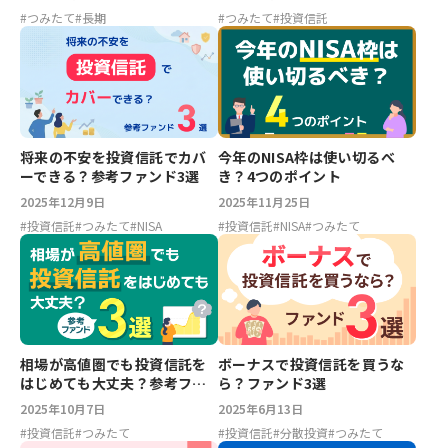
#
つみたて
#
長期
#
つみたて
#
投資信託
将来の不安を投資信託でカバ
今年のNISA枠は使い切るべ
ーできる？参考ファンド3選
き？4つのポイント
2025年12月9日
2025年11月25日
#
投資信託
#
つみたて
#
NISA
#
投資信託
#
NISA
#
つみたて
相場が高値圏でも投資信託を
ボーナスで投資信託を買うな
はじめても大丈夫？参考ファ
ら？ファンド3選
ンド3選
2025年10月7日
2025年6月13日
#
投資信託
#
つみたて
#
投資信託
#
分散投資
#
つみたて