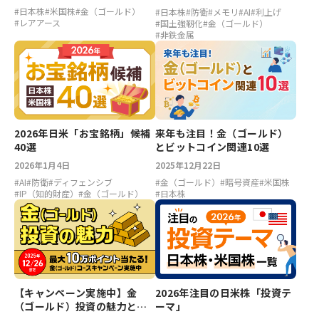
#
日本株
#
米国株
#
金（ゴールド）
#
日本株
#
防衛
#
メモリ
#
AI
#
利上げ
#
レアアース
#
国土強靭化
#
金（ゴールド）
#
非鉄金属
2026年日米「お宝銘柄」候補
来年も注目！金（ゴールド）
40選
とビットコイン関連10選
2026年1月4日
2025年12月22日
#
AI
#
防衛
#
ディフェンシブ
#
金（ゴールド）
#
暗号資産
#
米国株
#
IP（知的財産）
#
金（ゴールド）
#
日本株
【キャンペーン実施中】金
2026年注目の日米株「投資テ
（ゴールド）投資の魅力と今
ーマ」