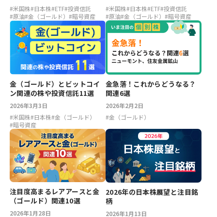
#
米国株
#
日本株
#
ETF
#
投資信託
#
米国株
#
日本株
#
ETF
#
投資信託
#
原油
#
金（ゴールド）
#
暗号資産
#
原油
#
金（ゴールド）
#
暗号資産
金（ゴールド）とビットコイ
金急落！これからどうなる？
ン関連の株や投資信託11選
関連6選
2026年3月3日
2026年2月2日
#
米国株
#
日本株
#
金（ゴールド）
#
金（ゴールド）
#
暗号資産
注目度高まるレアアースと金
2026年の日本株展望と注目銘
（ゴールド）関連10選
柄
2026年1月28日
2026年1月13日