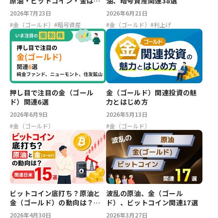
原油・ビットコイン・金は今
油、暗号資産関連38選
どうなっている？
2026年7月23日
2026年6月21日
#
金（ゴールド）
#
暗号資産
#
金（ゴールド）
#
利上げ
押し目で注目の金（ゴール
金（ゴールド）関連投資の魅
ド）関連6選
力とはじめ方
2026年6月9日
2026年5月13日
#
金（ゴールド）
#
金（ゴールド）
ビットコイン底打ち？原油と
波乱の原油、金（ゴール
金（ゴールド）の動向は？関
ド）、ビットコイン関連17選
連日米15選
2026年4月30日
2026年3月27日