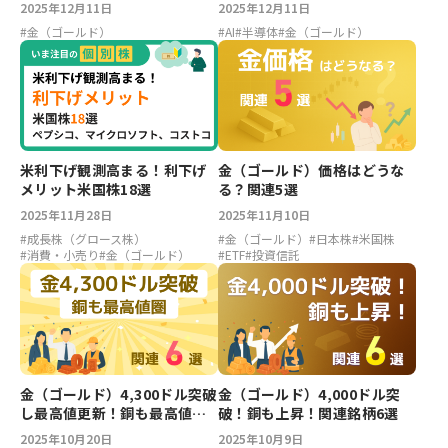
後の動向
2025年12月11日
2025年12月11日
#
金（ゴールド）
#
AI
#
半導体
#
金（ゴールド）
米利下げ観測高まる！利下げ
金（ゴールド）価格はどうな
メリット米国株18選
る？関連5選
2025年11月28日
2025年11月10日
#
成長株（グロース株）
#
金（ゴールド）
#
日本株
#
米国株
#
消費・小売り
#
金（ゴールド）
#
ETF
#
投資信託
金（ゴールド）4,300ドル突破
金（ゴールド）4,000ドル突
し最高値更新！銅も最高値
破！銅も上昇！関連銘柄6選
圏！関連銘柄6選
2025年10月20日
2025年10月9日