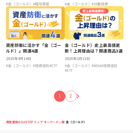
#
金（ゴールド）
#
暗号資産
#
金（ゴールド）
#
分散投資
資産防衛に活かす「金（ゴー
金（ゴールド）史上最高値更
ルド）」関連4選
新！上昇理由は？関連商品3選
2025年4月14日
2025年2月13日
#
金（ゴールド）
#
投資信託
#
ETF
#
金（ゴールド）
#
NISA
#
投資信託
#
ETF
1
2
資産運用の1stSTEP トップ
キーワード一覧
金（ゴールド）