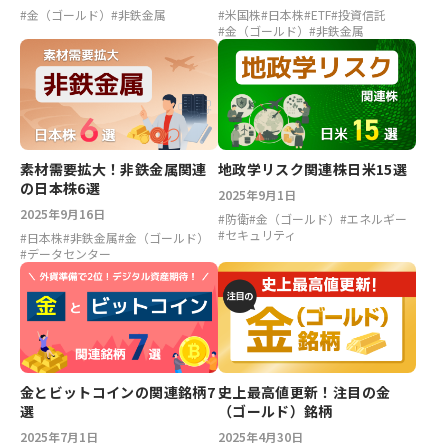
#
金（ゴールド）
#
非鉄金属
#
米国株
#
日本株
#
ETF
#
投資信託
#
金（ゴールド）
#
非鉄金属
素材需要拡大！非鉄金属関連
地政学リスク関連株日米15選
の日本株6選
2025年9月1日
2025年9月16日
#
防衛
#
金（ゴールド）
#
エネルギー
#
セキュリティ
#
日本株
#
非鉄金属
#
金（ゴールド）
#
データセンター
金とビットコインの関連銘柄7
史上最高値更新！注目の金
選
（ゴールド）銘柄
2025年7月1日
2025年4月30日