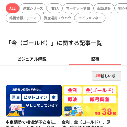
ALL
連載シリーズ
NISA
マーケット情報
配当決算
初心
銘柄情報／テーマ
資産運用ノウハウ
ライフ&マネー
「
金（ゴールド）
」に関する記事一覧
ビジュアル解説
記事
新しい順
中東情勢で相場が不安定に。
金利、金（ゴールド）、原